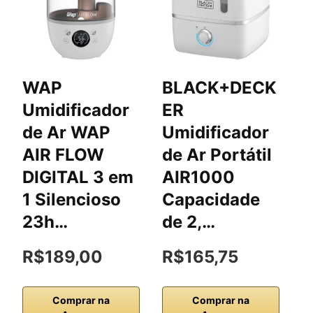
WAP
BLACK+DECK
U
Umidificador
ER
e
de Ar WAP
Umidificador
A
AIR FLOW
de Ar Portátil
d
DIGITAL 3 em
AIR1000
U
1 Silencioso
Capacidade
E
23h…
de 2,…
A
R$189,00
R$165,75
R
Comprar na
Comprar na